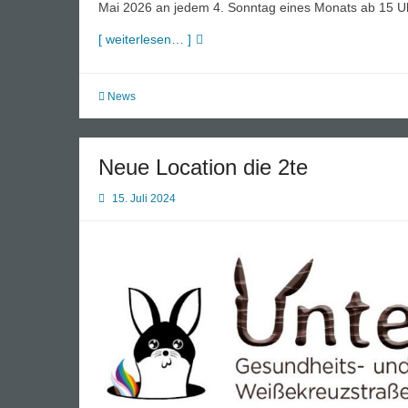
Mai 2026 an jedem 4. Sonntag eines Monats ab 15 
Termine
[ weiterlesen… ]
für
die
Bärensauna
News
2026
Neue Location die 2te
15. Juli 2024