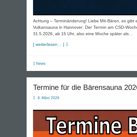
Achtung – Terminänderung! Liebe Mit-Bären, es gibt 
Vulkansauna in Hannover: Der Termin am CSD-Woche
31.5.2026, ab 15 Uhr, also eine Woche später als…
Terminänderung
[ weiterlesen… ]
„Bärentag“
in
der
News
Vulkansauna
Termine für die Bärensauna 202
8. März 2026