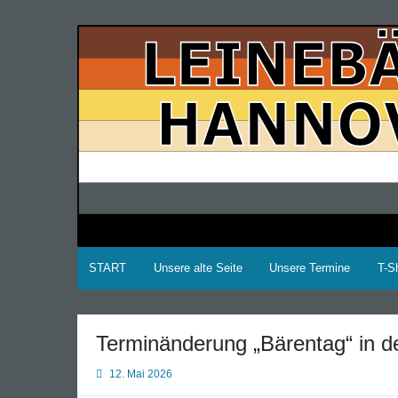
Zum
Inhalt
LEINEBÄREN Hannover
springen
START
Unsere alte Seite
Unsere Termine
T-Sh
Terminänderung „Bärentag“ in d
12. Mai 2026