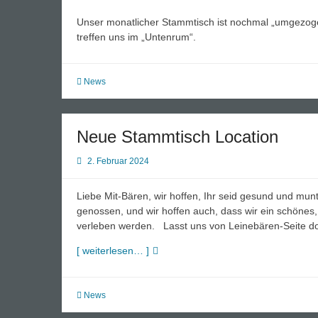
Unser monatlicher Stammtisch ist nochmal „umgezogen“
treffen uns im „Untenrum“.
News
Neue Stammtisch Location
2. Februar 2024
Liebe Mit-Bären, wir hoffen, Ihr seid gesund und mun
genossen, und wir hoffen auch, dass wir ein schönes, 
verleben werden. Lasst uns von Leinebären-Seite doc
Neue
[ weiterlesen… ]
Stammtisch
Location
News