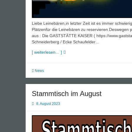
Liebe Leinebären,in letzter Zeit ist es immer schwi
Plätzenfür die Leinebären zu reservieren.Deswegen p
aus : Die GASTSTÄTTE KAISER ( https://www.gaststaet
Schneiderberg / Ecke Schaufelder…
Stammtisch
[ weiterlesen… ]
im
November:
Neue
News
Location
Stammtisch im August
8. August 2023