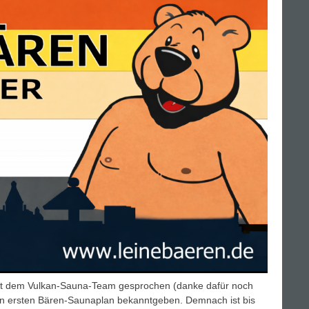
mit dem Vulkan-Sauna-Team gesprochen (danke dafür noch
nen ersten Bären-Saunaplan bekanntgeben. Demnach ist bis