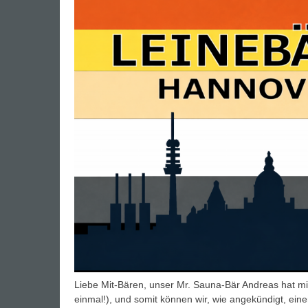
Liebe Mit-Bären, unser Mr. Sauna-Bär Andreas hat 
einmal!), und somit können wir, wie angekündigt, ei